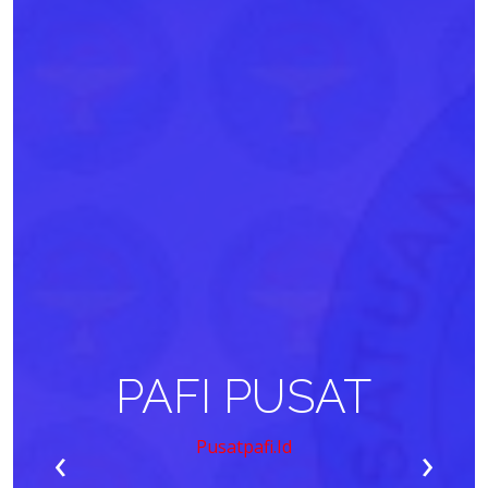
PAFI PUSAT
‹
›
Pusatpafi.id